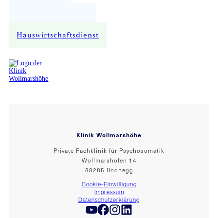
Verwaltung
Technischer Dienst
Küche und Service
Hauswirtschaftsdienst
Klinik Wollmarshöhe
Private Fachklinik für Psychosomatik
Wollmarshofen 14
88285 Bodnegg
Cookie-Einwilligung
Impressum
Datenschutzerklärung
Folgen Sie uns auf YouTube
Folgen Sie uns auf Facebook
Folgen Sie uns auf Instagram
Folgen Sie uns auf LinkedIn