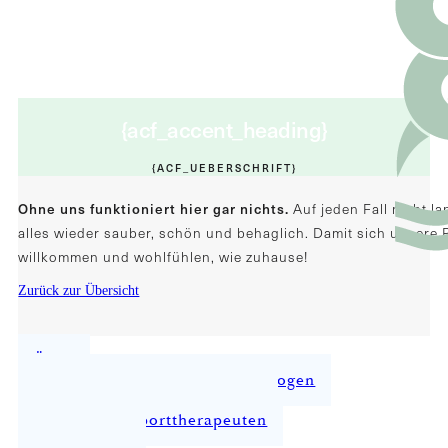
{acf_accent_heading}
{ACF_UEBERSCHRIFT}
Ohne uns funktioniert hier gar nichts.
Auf jeden Fall nicht l
alles wieder sauber, schön und behaglich. Damit sich unsere 
willkommen und wohlfühlen, wie zuhause!
Zurück zur Übersicht
Ärzte
Psychologen und Neuropsychologen
Spezial- und Co-Therapeuten
Physio- und Sporttherapeuten
Pflegedienst